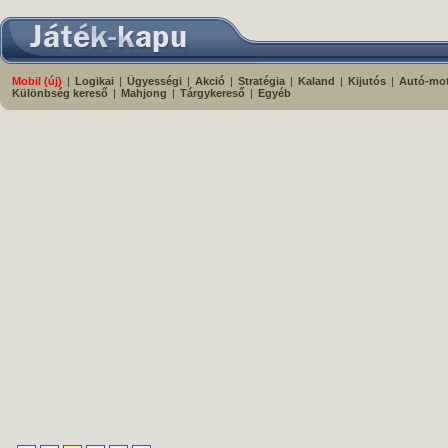
Mobil (új)
|
Logikai
|
Ügyességi
|
Akció
|
Stratégia
|
Kaland
|
Kijutós
|
Autó-mo
Különbség kereső
|
Mahjong
|
Tárgykereső
|
Egyéb