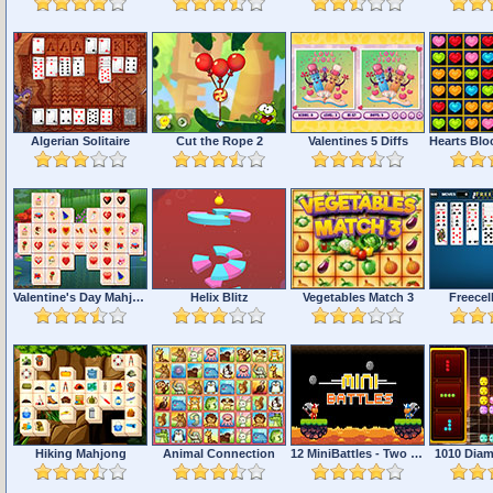
Algerian Solitaire
Cut the Rope 2
Valentines 5 Diffs
Hearts Blo
Valentine's Day Mahjong
Helix Blitz
Vegetables Match 3
Freecell
Hiking Mahjong
Animal Connection
12 MiniBattles - Two Players
1010 Dia