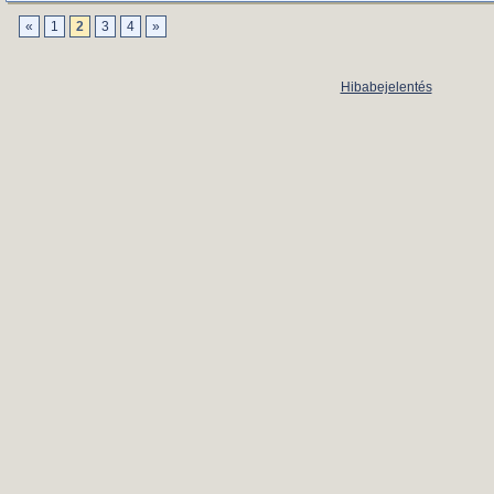
«
1
2
3
4
»
Hibabejelentés