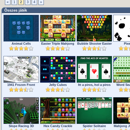
«
1
2
3
4
»
Összes játék
Animal Cells
Easter Triple Mahjong
Bubble Shooter Easter
Pix
1941 Frozen Front
Jelly Cubes
Itt a piros, hol a piros
Word Sea
Slope Racing 3D
Hex Candy Crackle
Spider Solitaire
Mahjong J