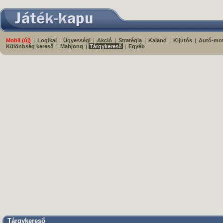
Mobil (új)
|
Logikai
|
Ügyességi
|
Akció
|
Stratégia
|
Kaland
|
Kijutós
|
Autó-mo
Különbség kereső
|
Mahjong
|
Tárgykereső
|
Egyéb
Tárgykereső