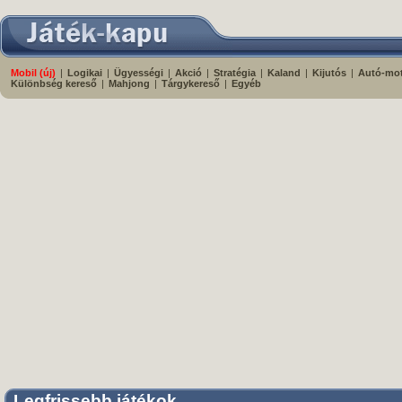
Mobil (új)
|
Logikai
|
Ügyességi
|
Akció
|
Stratégia
|
Kaland
|
Kijutós
|
Autó-mo
Különbség kereső
|
Mahjong
|
Tárgykereső
|
Egyéb
Legfrissebb játékok