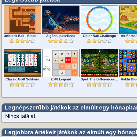
Unblock Ball - Block Puzzle
Algériai pasziánsz
Color Ball Challenge
Air Forc
Classic Golf Solitaire
2048 Legend
Spot The Differences Forests
Rakhi Blo
Legnépszerűbb játékok az elmúlt egy hónapba
Nincs találat.
Legjobbra értékelt játékok az elmúlt egy hóna