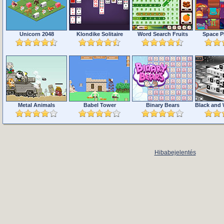
Unicorn 2048
Klondike Solitaire
Word Search Fruits
Space P
Metal Animals
Babel Tower
Binary Bears
Hibabejelentés