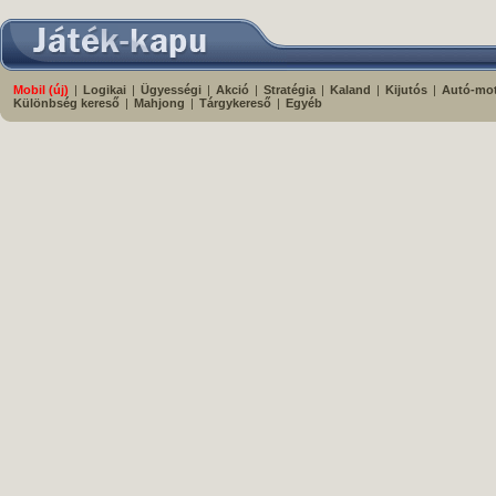
Mobil (új)
|
Logikai
|
Ügyességi
|
Akció
|
Stratégia
|
Kaland
|
Kijutós
|
Autó-mo
Különbség kereső
|
Mahjong
|
Tárgykereső
|
Egyéb