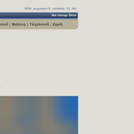
2026. augusztus 6. csütörtök, 31. hét
Mai névnap: Berta
ereső
|
Mahjong
|
Tárgykereső
|
Egyéb
!