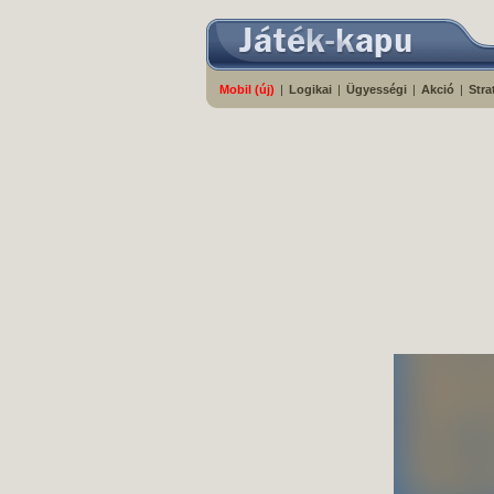
Mobil (új)
|
Logikai
|
Ügyességi
|
Akció
|
Stra