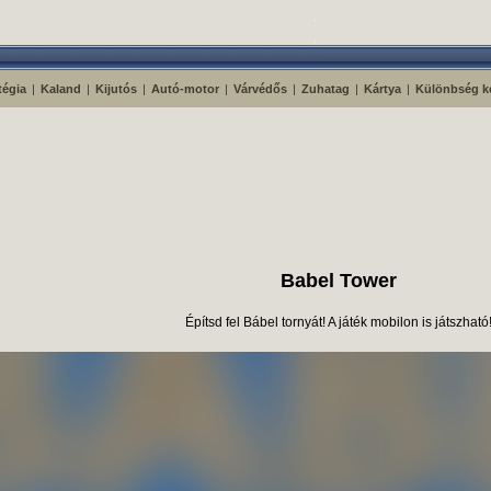
tégia
|
Kaland
|
Kijutós
|
Autó-motor
|
Várvédős
|
Zuhatag
|
Kártya
|
Különbség k
Babel Tower
Építsd fel Bábel tornyát! A játék mobilon is játszható