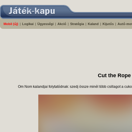
Mobil (új)
|
Logikai
|
Ügyességi
|
Akció
|
Stratégia
|
Kaland
|
Kijutós
|
Autó-mo
Cut the Rope
Om Nom kalandjai folytatódnak: szedj össze minél több csillagot a cukor