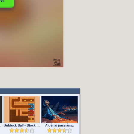
lenges Editiion
Unblock Ball - Block Puzzle
Algériai pasziánsz