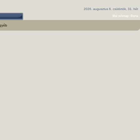
2026. augusztus 6. csütörtök, 31. hét
Mai névnap: Berta
gyéb