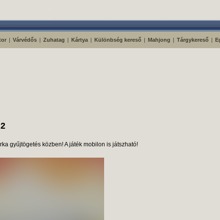
tor
|
Várvédős
|
Zuhatag
|
Kártya
|
Különbség kereső
|
Mahjong
|
Tárgykereső
|
E
 2
ka gyűjtögetés közben! A játék mobilon is játszható!