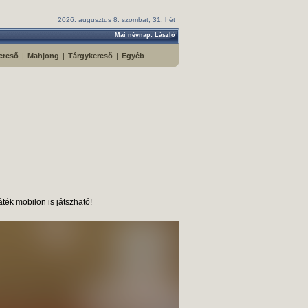
2026. augusztus 8. szombat, 31. hét
Mai névnap: László
ereső
|
Mahjong
|
Tárgykereső
|
Egyéb
ték mobilon is játszható!