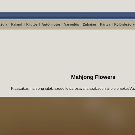
tégia
|
Kaland
|
Kijutós
|
Autó-motor
|
Várvédős
|
Zuhatag
|
Kártya
|
Különbség k
Mahjong Flowers
Klasszikus mahjong játék: szedd le párosával a szabadon álló elemeket! A já