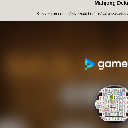
Mahjong Del
Klasszikus mahjong játék: szedd le párosával a szabadon ál