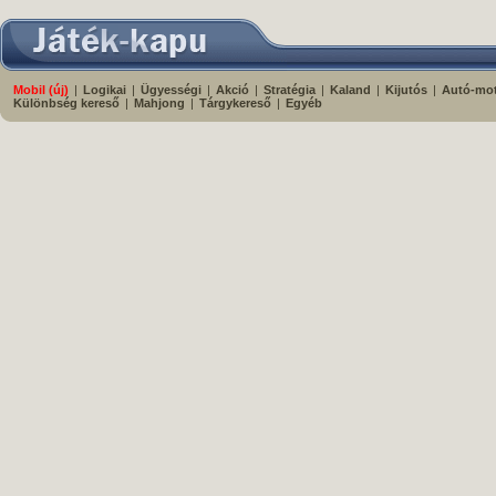
Mobil (új)
|
Logikai
|
Ügyességi
|
Akció
|
Stratégia
|
Kaland
|
Kijutós
|
Autó-mo
Különbség kereső
|
Mahjong
|
Tárgykereső
|
Egyéb