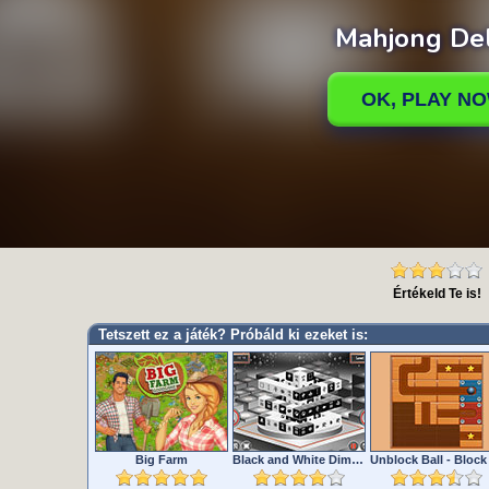
Értékeld Te is!
Tetszett ez a játék? Próbáld ki ezeket is:
Big Farm
Black and White Dimensions