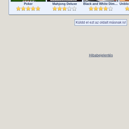
Poker
Mahjong Deluxe
Black and White Dimensions
Küldd el ezt az oldalt másnak is!
Hibabejelentés