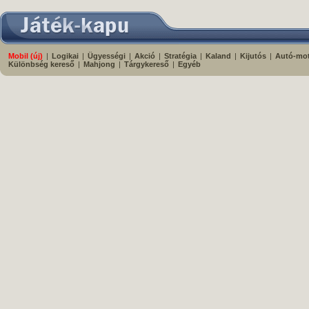
Mobil (új)
|
Logikai
|
Ügyességi
|
Akció
|
Stratégia
|
Kaland
|
Kijutós
|
Autó-mo
Különbség kereső
|
Mahjong
|
Tárgykereső
|
Egyéb