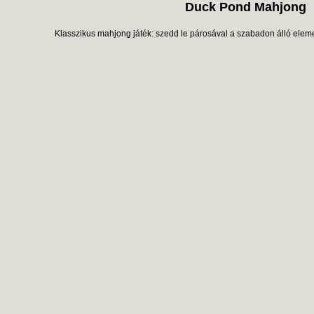
Duck Pond Mahjong
Klasszikus mahjong játék: szedd le párosával a szabadon álló elemek