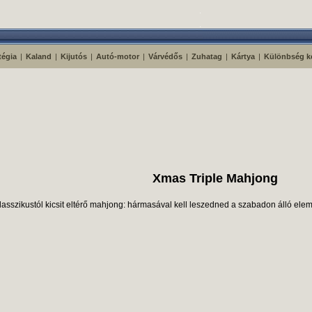
tégia
|
Kaland
|
Kijutós
|
Autó-motor
|
Várvédős
|
Zuhatag
|
Kártya
|
Különbség k
Xmas Triple Mahjong
lasszikustól kicsit eltérő mahjong: hármasával kell leszedned a szabadon álló eleme