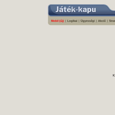
Mobil (új)
|
Logikai
|
Ügyességi
|
Akció
|
Stra
K