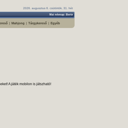
2026. augusztus 6. csütörtök, 31. hét
Mai névnap: Berta
ereső
|
Mahjong
|
Tárgykereső
|
Egyéb
ket! A játék mobilon is játszható!