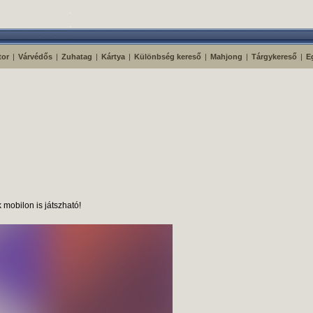
tor
|
Várvédős
|
Zuhatag
|
Kártya
|
Különbség kereső
|
Mahjong
|
Tárgykereső
|
E
 mobilon is játszható!