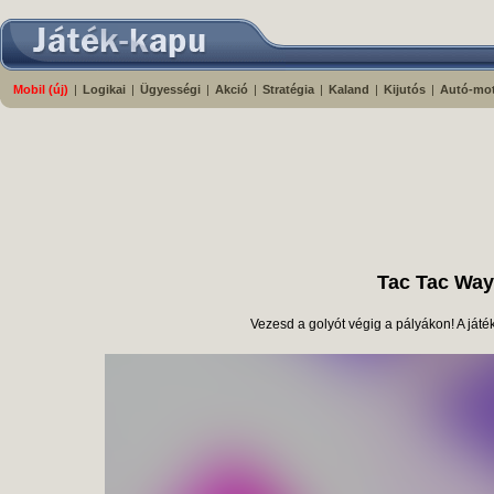
Mobil (új)
|
Logikai
|
Ügyességi
|
Akció
|
Stratégia
|
Kaland
|
Kijutós
|
Autó-mo
Tac Tac Way
Vezesd a golyót végig a pályákon! A játék