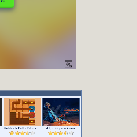
lenges Editiion
Unblock Ball - Block Puzzle
Algériai pasziánsz