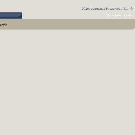
2026. augusztus 8. szombat, 31. hét
Mai névnap: László
gyéb