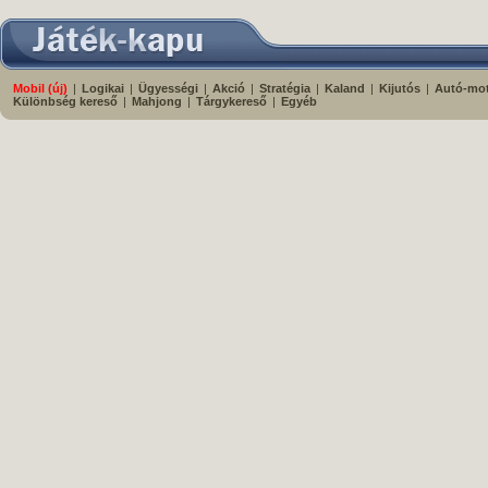
Mobil (új)
|
Logikai
|
Ügyességi
|
Akció
|
Stratégia
|
Kaland
|
Kijutós
|
Autó-mo
Különbség kereső
|
Mahjong
|
Tárgykereső
|
Egyéb