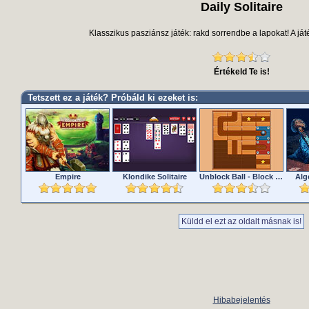
Daily Solitaire
Klasszikus pasziánsz játék: rakd sorrendbe a lapokat! A ját
Értékeld Te is!
Tetszett ez a játék? Próbáld ki ezeket is:
Empire
Klondike Solitaire
Unblock Ball - Block Puzzle
Alg
Küldd el ezt az oldalt másnak is!
Hibabejelentés