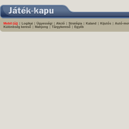
Mobil (új)
|
Logikai
|
Ügyességi
|
Akció
|
Stratégia
|
Kaland
|
Kijutós
|
Autó-mo
Különbség kereső
|
Mahjong
|
Tárgykereső
|
Egyéb