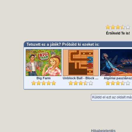
Értékeld Te is!
Tetszett ez a játék? Próbáld ki ezeket is:
Big Farm
Unblock Ball - Block Puzzle
Algériai pasziánsz
Küldd el ezt az oldalt má
Hibabejelentés