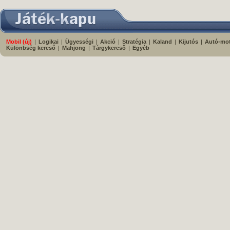
Mobil (új)
|
Logikai
|
Ügyességi
|
Akció
|
Stratégia
|
Kaland
|
Kijutós
|
Autó-mo
Különbség kereső
|
Mahjong
|
Tárgykereső
|
Egyéb