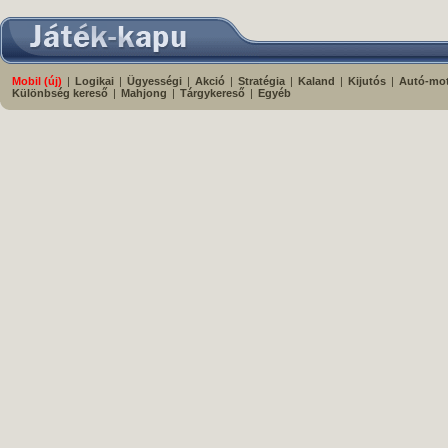
Mobil (új)
|
Logikai
|
Ügyességi
|
Akció
|
Stratégia
|
Kaland
|
Kijutós
|
Autó-mo
Különbség kereső
|
Mahjong
|
Tárgykereső
|
Egyéb