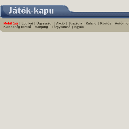
Mobil (új)
|
Logikai
|
Ügyességi
|
Akció
|
Stratégia
|
Kaland
|
Kijutós
|
Autó-mo
Különbség kereső
|
Mahjong
|
Tárgykereső
|
Egyéb