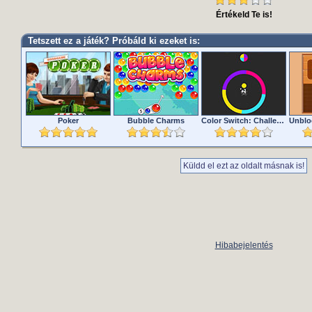
Értékeld Te is!
Tetszett ez a játék? Próbáld ki ezeket is:
Poker
Bubble Charms
Color Switch: Challenges Editiion
Küldd el ezt az oldalt másnak is!
Hibabejelentés