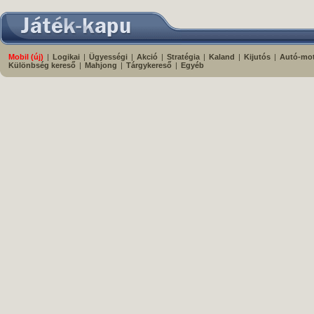
Mobil (új)
|
Logikai
|
Ügyességi
|
Akció
|
Stratégia
|
Kaland
|
Kijutós
|
Autó-mo
Különbség kereső
|
Mahjong
|
Tárgykereső
|
Egyéb