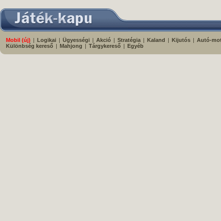
Mobil (új)
|
Logikai
|
Ügyességi
|
Akció
|
Stratégia
|
Kaland
|
Kijutós
|
Autó-mo
Különbség kereső
|
Mahjong
|
Tárgykereső
|
Egyéb