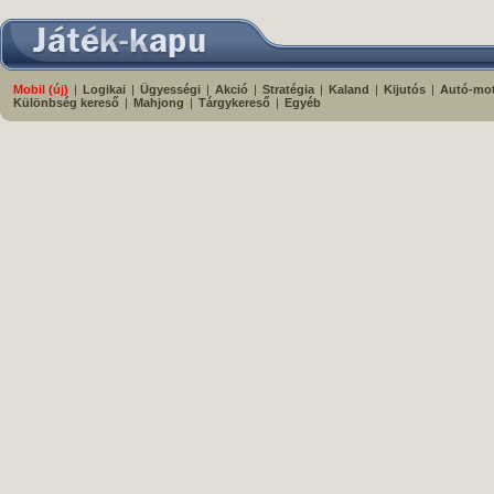
Mobil (új)
|
Logikai
|
Ügyességi
|
Akció
|
Stratégia
|
Kaland
|
Kijutós
|
Autó-mo
Különbség kereső
|
Mahjong
|
Tárgykereső
|
Egyéb