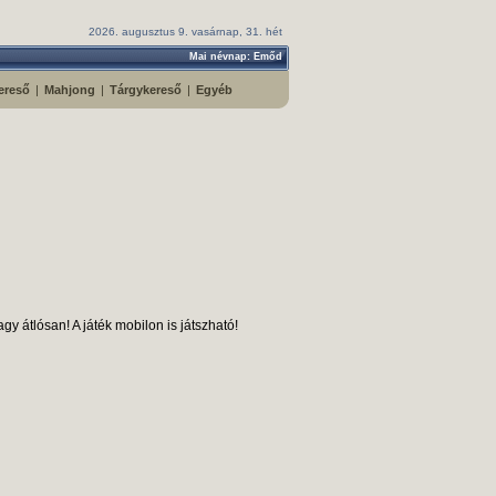
2026. augusztus 9. vasárnap, 31. hét
Mai névnap: Emőd
ereső
|
Mahjong
|
Tárgykereső
|
Egyéb
 átlósan! A játék mobilon is játszható!