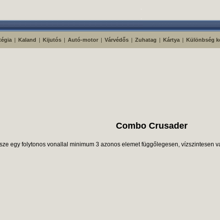
tégia
|
Kaland
|
Kijutós
|
Autó-motor
|
Várvédős
|
Zuhatag
|
Kártya
|
Különbség k
Combo Crusader
ze egy folytonos vonallal minimum 3 azonos elemet függőlegesen, vízszintesen vagy