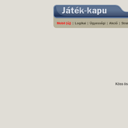
Mobil (új)
|
Logikai
|
Ügyességi
|
Akció
|
Stra
Köss öss