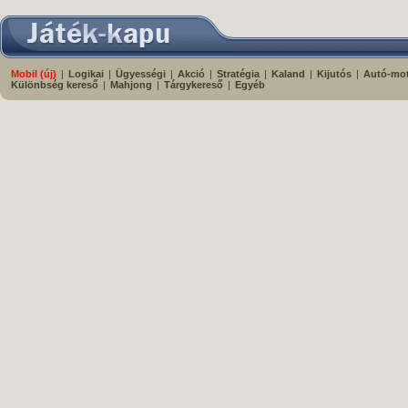
Mobil (új)
|
Logikai
|
Ügyességi
|
Akció
|
Stratégia
|
Kaland
|
Kijutós
|
Autó-mo
Különbség kereső
|
Mahjong
|
Tárgykereső
|
Egyéb