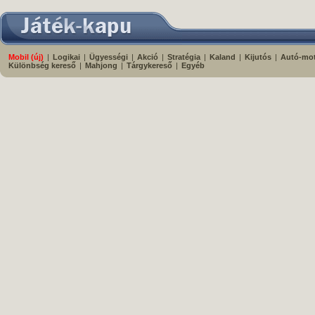
Mobil (új)
|
Logikai
|
Ügyességi
|
Akció
|
Stratégia
|
Kaland
|
Kijutós
|
Autó-mo
Különbség kereső
|
Mahjong
|
Tárgykereső
|
Egyéb