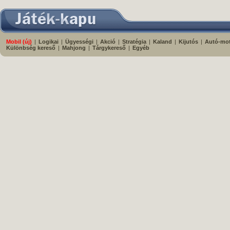
Mobil (új)
|
Logikai
|
Ügyességi
|
Akció
|
Stratégia
|
Kaland
|
Kijutós
|
Autó-mo
Különbség kereső
|
Mahjong
|
Tárgykereső
|
Egyéb