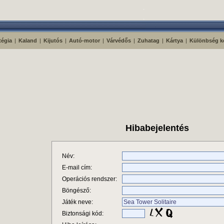
tégia
|
Kaland
|
Kijutós
|
Autó-motor
|
Várvédős
|
Zuhatag
|
Kártya
|
Különbség k
Hibabejelentés
Név:
E-mail cím:
Operációs rendszer:
Böngésző:
Játék neve:
Biztonsági kód: