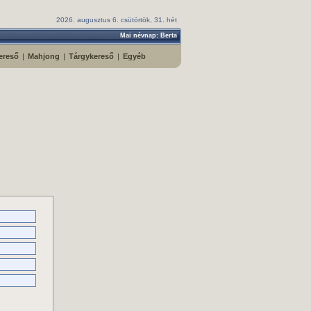
2026. augusztus 6. csütörtök, 31. hét
Mai névnap: Berta
ereső
|
Mahjong
|
Tárgykereső
|
Egyéb