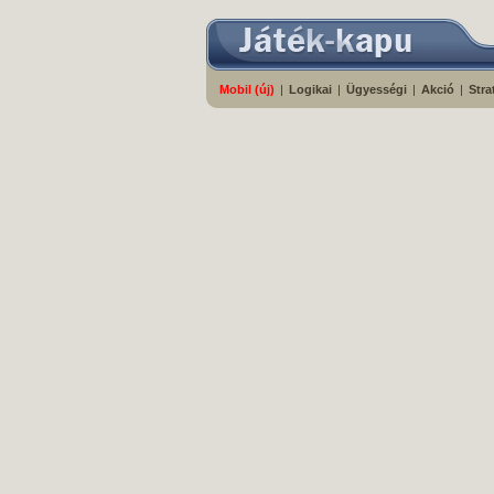
Mobil (új)
|
Logikai
|
Ügyességi
|
Akció
|
Stra