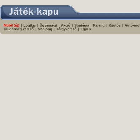
Mobil (új)
|
Logikai
|
Ügyességi
|
Akció
|
Stratégia
|
Kaland
|
Kijutós
|
Autó-mo
Különbség kereső
|
Mahjong
|
Tárgykereső
|
Egyéb