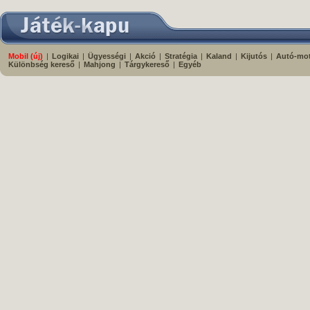
Mobil (új)
|
Logikai
|
Ügyességi
|
Akció
|
Stratégia
|
Kaland
|
Kijutós
|
Autó-mo
Különbség kereső
|
Mahjong
|
Tárgykereső
|
Egyéb