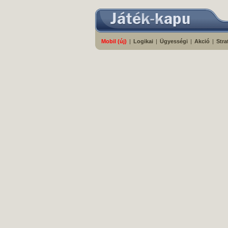
Mobil (új)
|
Logikai
|
Ügyességi
|
Akció
|
Stra