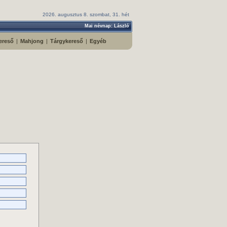
2026. augusztus 8. szombat, 31. hét
Mai névnap: László
ereső
|
Mahjong
|
Tárgykereső
|
Egyéb