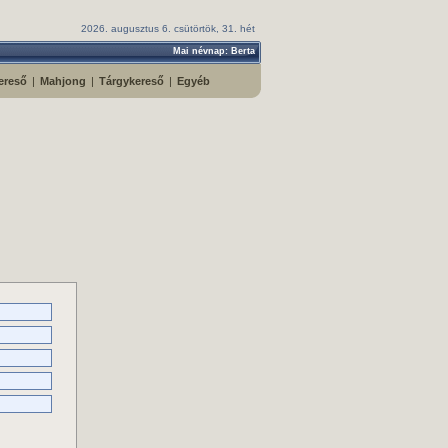
2026. augusztus 6. csütörtök, 31. hét
Mai névnap: Berta
ereső
|
Mahjong
|
Tárgykereső
|
Egyéb