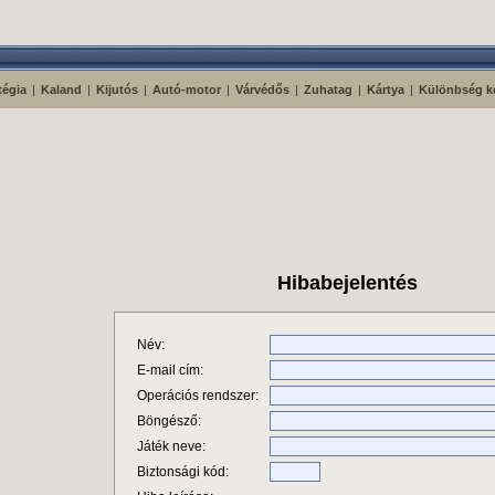
tégia
|
Kaland
|
Kijutós
|
Autó-motor
|
Várvédős
|
Zuhatag
|
Kártya
|
Különbség k
Hibabejelentés
Név:
E-mail cím:
Operációs rendszer:
Böngésző:
Játék neve:
Biztonsági kód: