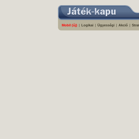
Mobil (új)
|
Logikai
|
Ügyességi
|
Akció
|
Stra